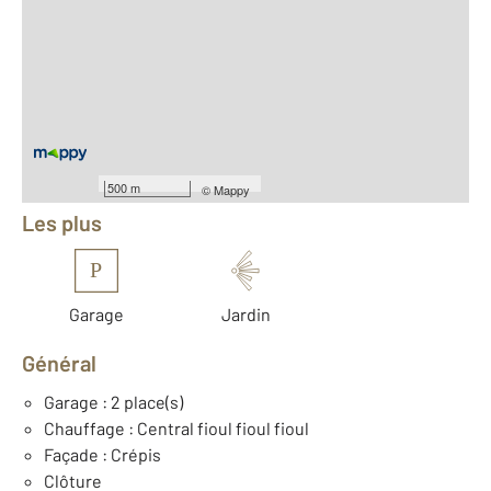
2
Surface totale : 90 m
2
Surface habitable : 90 m
2
Surface terrain : 282 m
Nombre de pièces : 5
[Voir le détail]
Équipements
500 m
©
Mappy
Les plus
P
Garage
Jardin
Général
Garage : 2 place(s)
Chauffage : Central fioul fioul fioul
Façade : Crépis
Clôture