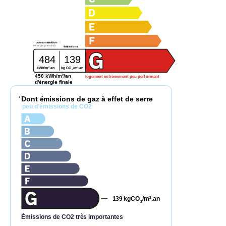
consommation
(énergie primaire)
émissions
484
139
2
2
kg CO
/m
.an
kWh/m
.an
2
450 kWh/m²/an
logement extrêmement peu performant
d'énergie finale
Dont émissions de gaz à effet de serre
*
peu d'émissions de CO2
139
kgCO
/m
.an
2
2
Émissions de CO2 très importantes