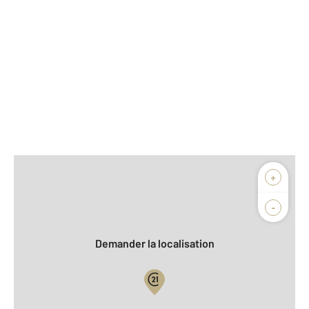
Afficher sur la carte :
+
Agence
Biens vendus
-
Demander la localisation
Vue globale