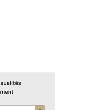
sualités
ement