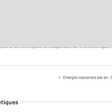
es de l'agence, cliquez ici
uels ce bien est exposé sont disponibles sur le site Géorisques 
Charges courantes par an : 
étiques