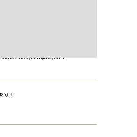
:
https://www.georisques.gouv.fr/
984,0 €