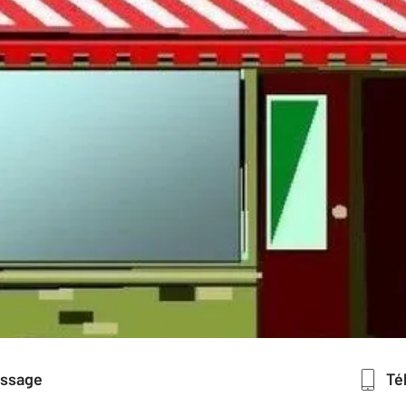
essage
T