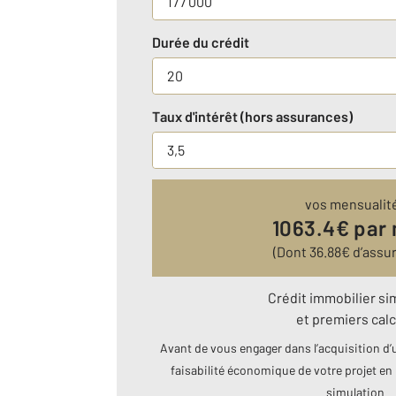
Durée du crédit
Taux d'intérêt (hors assurances)
vos mensualit
1063.4
€ par
(Dont
36.88
€ d’assu
Crédit immobilier si
et premiers calc
Avant de vous engager dans l’acquisition d’u
faisabilité économique de votre projet en 
simulation