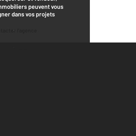
mmobiliers peuvent vous
er dans vos projets
ntacter l'agence
der une estimation