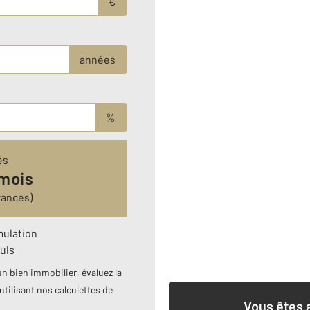
€
années
%
és
 mois
rances)
mulation
uls
n bien immobilier, évaluez la
utilisant nos calculettes de
Vous êtes 