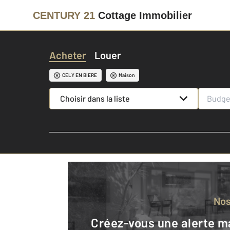
CENTURY 21
Cottage Immobilier
Acheter
Louer
CELY EN BIERE
Maison
Choisir dans la liste
No
Créez-vous une alerte mail pour être averti quand une annonce est en ligne et consultez la