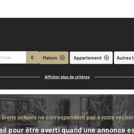
€
Maison
Appartement
Autres 
Afficher plus de critères
s biens actuels ne correspondent pas à votre reche