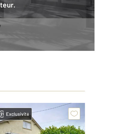
teur.
e
Exclusivité