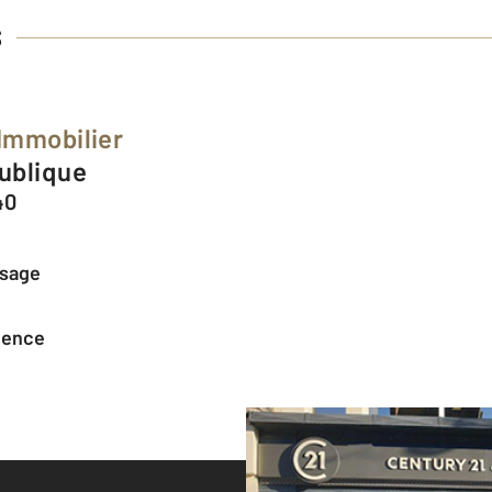
S
Immobilier
publique
40
ssage
agence