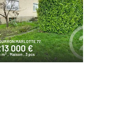
OURRON MARLOTTE 77
213 000 €
2
4 m
, Maison
, 3 pcs