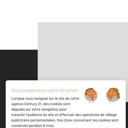
Parlons de vous, parlons biens
500 m
©
Mappy
Votre agence est notée