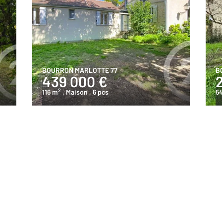
BOURRON MARLOTTE 77
B
439 000 €
2
116 m
, Maison
, 6 pcs
5