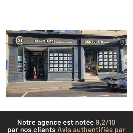
CENTURY 21 Cottage Immobilier
22 place de la République
NEMOURS - 77140
Envoyer un message
Téléphoner à l'agence
Notre agence est notée
9,2/10
par nos clients
Avis authentifiés par