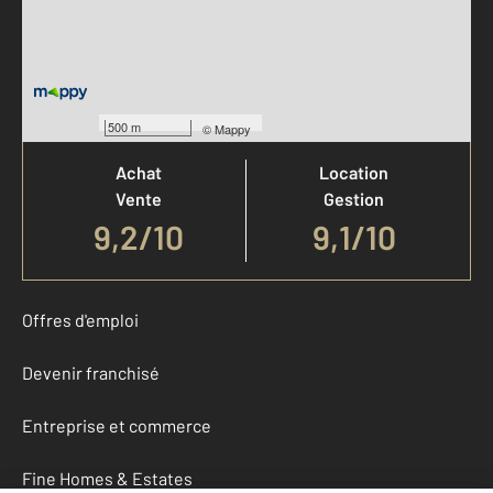
Votre agence est notée
500 m
©
Mappy
Achat
Location
Vente
Gestion
9,2
/
10
9,1/10
Offres d'emploi
Devenir franchisé
Entreprise et commerce
Fine Homes & Estates