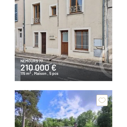
NEMOURS 77
210 000 €
2
115 m
, Maison
, 5 pcs