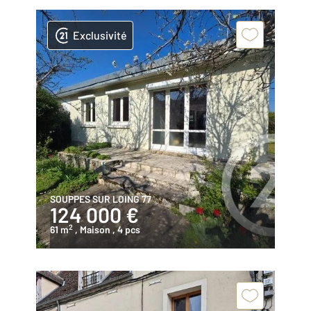
Exclusivité
SOUPPES SUR LOING 77
124 000 €
2
61 m
, Maison
, 4 pcs