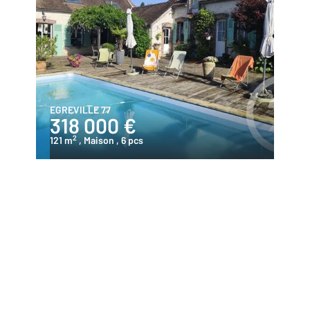
EGREVILLE 77
318 000 €
2
121 m
, Maison
, 6 pcs