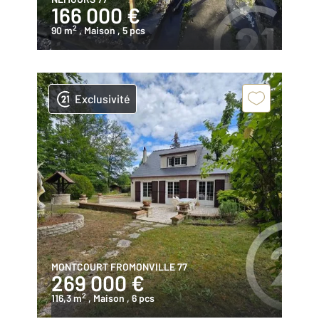
166 000 €
2
90 m
, Maison
, 5 pcs
Exclusivité
MONTCOURT FROMONVILLE 77
269 000 €
2
116,3 m
, Maison
, 6 pcs