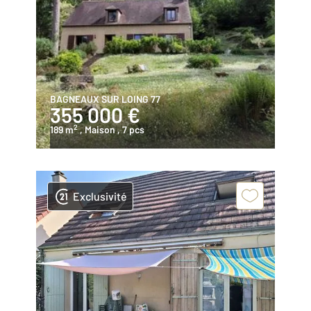
BAGNEAUX SUR LOING 77
355 000 €
2
189 m
, Maison
, 7 pcs
Exclusivité