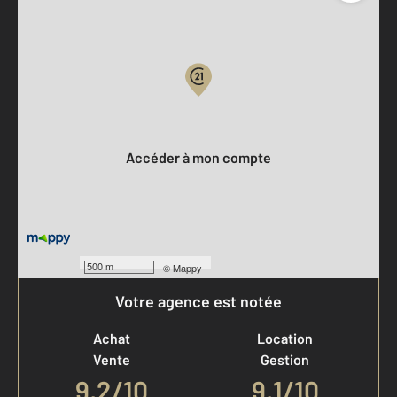
Parlons de vous, parlons biens
Votre compte :
Accéder à mon compte
500 m
©
Mappy
Votre agence est notée
Achat
Location
Vente
Gestion
9,2
/
10
9,1/10