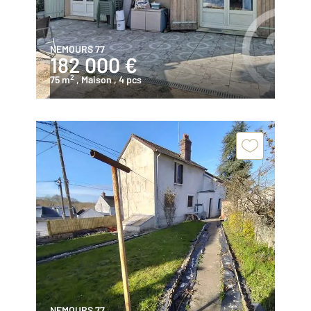
NEMOURS 77
182 000 €
2
75 m
, Maison
, 4 pcs
NEMOURS 77